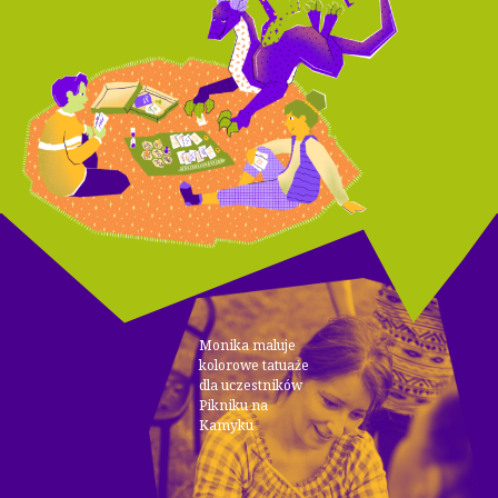
Monika maluje
kolorowe tatuaże
dla uczestników
Pikniku na
Kamyku