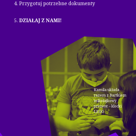
Przygotuj potrzebne dokumenty
DZIAŁAJ Z NAMI!
Kamila układa
razem z Bartkiem
mikołajkowy
prezent – klocki
LEGO