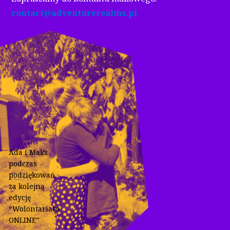
contact@adventurerealms.pl
Ada i Maks
podczas
podziękowań
za kolejną
edycję
“Wolontariatu
ONLINE”