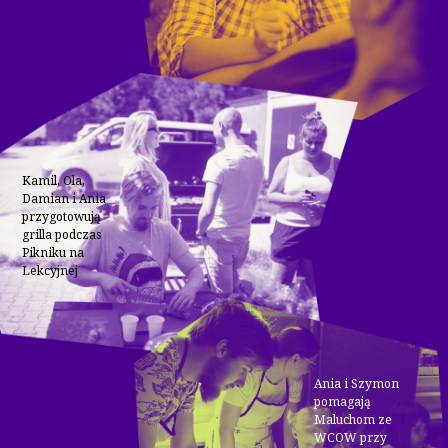
Kamil, Ola,
Damian i Ania
przygotowują
grilla podczas
Pikniku na
Lekcyjnej
Ania i Szymon
pomagają
Maluchom ze
WCOW przy