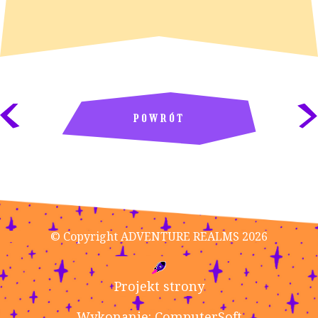
POWRÓT
© Copyright ADVENTURE REALMS 2026
Projekt strony
Wykonanie: ComputerSoft