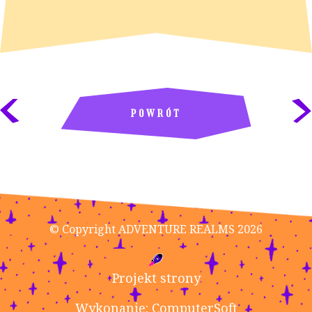
POWRÓT
© Copyright ADVENTURE REALMS 2026
Projekt strony
Wykonanie: ComputerSoft