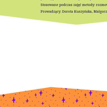
Stosowane podczas zajęć metody: rozmo
Prowadzący: Dorota Kuszyńska, Małgor