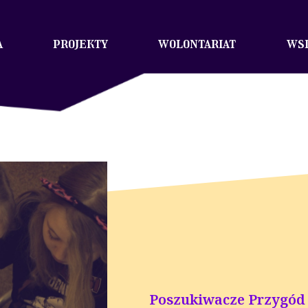
a
projekty
wolontariat
wsp
Poszukiwacze Przygód