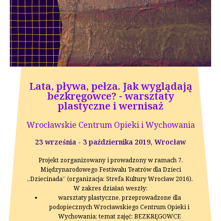
Lata, pływa, pełza. Jak wyglądają
bezkręgowce? - warsztaty
plastyczne i wernisaż
Wrocławskie Centrum Opieki i Wychowania
23 września - 3 października 2019, Wrocław
Projekt zorganizowany i prowadzony w ramach 7.
Międzynarodowego Festiwalu Teatrów dla Dzieci
„Dziecinada” (organizacja: Strefa Kultury Wrocław 2016).
W zakres działań weszły:
warsztaty plastyczne, przeprowadzone dla
podopiecznych Wrocławskiego Centrum Opieki i
Wychowania; temat zajęć: BEZKRĘGOWCE